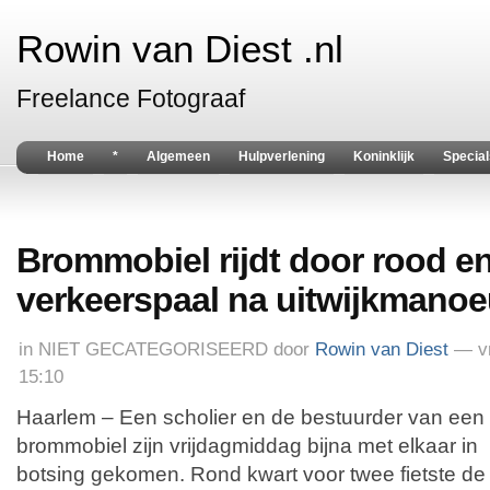
Rowin van Diest .nl
Freelance Fotograaf
Home
*
Algemeen
Hulpverlening
Koninklijk
Special
Brommobiel rijdt door rood en
verkeerspaal na uitwijkmanoe
in
NIET GECATEGORISEERD
door
Rowin van Diest
— vr
15:10
Haarlem – Een scholier en de bestuurder van een
brommobiel zijn vrijdagmiddag bijna met elkaar in
botsing gekomen. Rond kwart voor twee fietste de