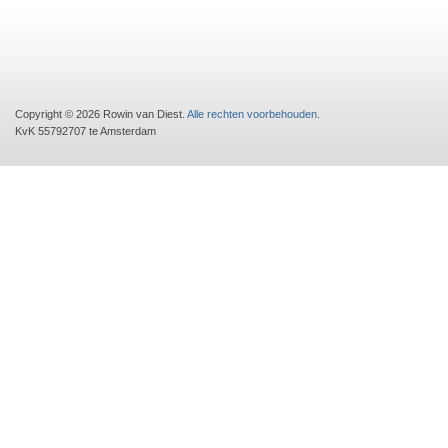
Copyright © 2026 Rowin van Diest.
Alle rechten voorbehouden
.
KvK 55792707 te Amsterdam