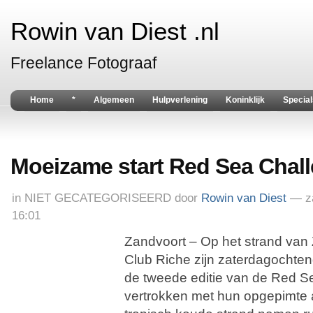
Rowin van Diest .nl
Freelance Fotograaf
Home
*
Algemeen
Hulpverlening
Koninklijk
Special
Moeizame start Red Sea Chal
in
NIET GECATEGORISEERD
door
Rowin van Diest
— za
16:01
Zandvoort – Op het strand van 
Club Riche zijn zaterdagochte
de tweede editie van de Red S
vertrokken met hun opgepimte a