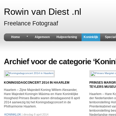
Rowin van Diest .nl
Freelance Fotograaf
Home
*
Algemeen
Hulpverlening
Koninklijk
Special
Archief voor de categorie ‘Konink
KONINGSDAGCONCERT 2014 IN HAARLEM
PRINSES MARGRI
TEYLERS MUSE
Haarlem – Zijne Majesteit Koning Willem-Alexander,
Hare Majesteit Koningin Máxima en Hare Koninklijke
Haarlem – Hare Ko
Hoogheid Prinses Beatrix waren dinsdagavond 8 april
der Nederlanden o
2014 aanwezig bij het Koningsdagconcert in de
tentoonstelling Ho
Philharmonie Haarlem.
Prentenkabinet va
tentoonstelling be
KONINKLIJK
|
dinsdag 8 april 2014
Nederlandse meeste