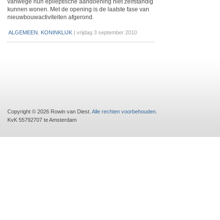
vanwege hun epileptische aandoening niet zelfstandig
kunnen wonen. Met de opening is de laatste fase van
nieuwbouwactiviteiten afgerond.
ALGEMEEN
,
KONINKLIJK
|
vrijdag 3 september 2010
Copyright © 2026 Rowin van Diest.
Alle rechten voorbehouden
.
KvK 55792707 te Amsterdam