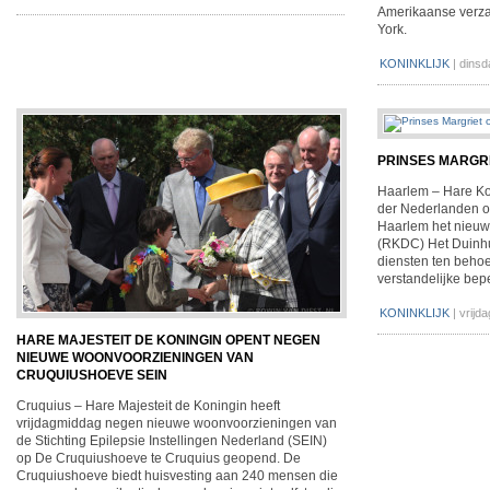
Amerikaanse verza
York.
KONINKLIJK
|
dinsd
PRINSES MARGRI
Haarlem – Hare Ko
der Nederlanden o
Haarlem het nieuw
(RKDC) Het Duinhui
diensten ten beho
verstandelijke bep
KONINKLIJK
|
vrijda
HARE MAJESTEIT DE KONINGIN OPENT NEGEN
NIEUWE WOONVOORZIENINGEN VAN
CRUQUIUSHOEVE SEIN
Cruquius – Hare Majesteit de Koningin heeft
vrijdagmiddag negen nieuwe woonvoorzieningen van
de Stichting Epilepsie Instellingen Nederland (SEIN)
op De Cruquiushoeve te Cruquius geopend. De
Cruquiushoeve biedt huisvesting aan 240 mensen die