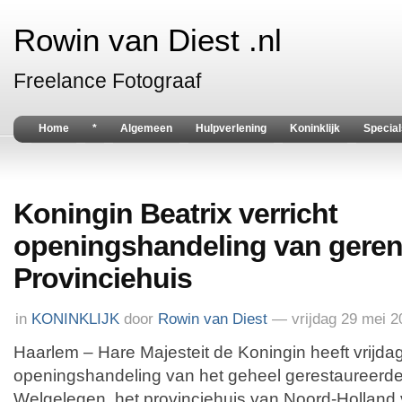
Rowin van Diest .nl
Freelance Fotograaf
Home
*
Algemeen
Hulpverlening
Koninklijk
Special
Koningin Beatrix verricht
openingshandeling van gere
Provinciehuis
in
KONINKLIJK
door
Rowin van Diest
— vrijdag 29 mei 
Haarlem – Hare Majesteit de Koningin heeft vrijdag
openingshandeling van het geheel gerestaureerde
Welgelegen, het provinciehuis van Noord-Holland v