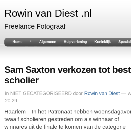
Rowin van Diest .nl
Freelance Fotograaf
Home
*
Algemeen
Hulpverlening
Koninklijk
Special
Sam Saxton verkozen tot best
scholier
in
NIET GECATEGORISEERD
door
Rowin van Diest
— w
20:29
Haarlem – In het Patronaat hebben woensdagavo
twaalf scholieren gestreden om als winnaar of
winnares uit de finale te komen van de categorie