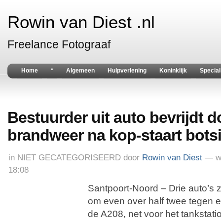
Rowin van Diest .nl
Freelance Fotograaf
Home
*
Algemeen
Hulpverlening
Koninklijk
Special
Bestuurder uit auto bevrijdt d
brandweer na kop-staart bots
in
NIET GECATEGORISEERD
door
Rowin van Diest
— w
18:08
Santpoort-Noord – Drie auto’s
om even over half twee tegen 
de A208, net voor het tankstati