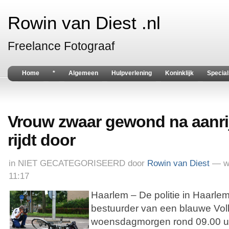
Rowin van Diest .nl
Freelance Fotograaf
Home
*
Algemeen
Hulpverlening
Koninklijk
Special
Vrouw zwaar gewond na aanri
rijdt door
in
NIET GECATEGORISEERD
door
Rowin van Diest
— w
11:17
Haarlem – De politie in Haarle
bestuurder van een blauwe Vo
woensdagmorgen rond 09.00 uu