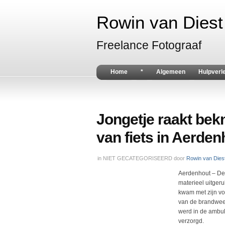
Rowin van Diest 
Freelance Fotograaf
Home
*
Algemeen
Hulpverl
Jongetje raakt bek
van fiets in Aerden
in
NIET GECATEGORISEERD
door
Rowin van Dies
Aerdenhout – De
materieel uitger
kwam met zijn vo
van de brandweer 
werd in de ambu
verzorgd.