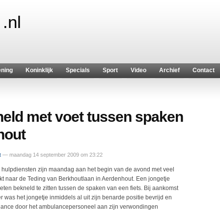
.nl
ening
Koninklijk
Specials
Sport
Video
Archief
Contact
neld met voet tussen spaken
hout
t
— maandag 14 september 2009 om 23:22
 hulpdiensten zijn maandag aan het begin van de avond met veel
ukt naar de Teding van Berkhoutlaan in Aerdenhout. Een jongetje
eten bekneld te zitten tussen de spaken van een fiets. Bij aankomst
was het jongetje inmiddels al uit zijn benarde positie bevrijd en
lance door het ambulancepersoneel aan zijn verwondingen