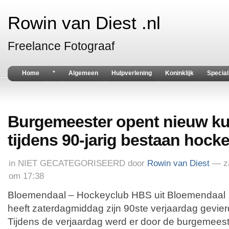
Rowin van Diest .nl
Freelance Fotograaf
Home
*
Algemeen
Hulpverlening
Koninklijk
Special
Burgemeester opent nieuw ku
tijdens 90-jarig bestaan hoc
in
NIET GECATEGORISEERD
door
Rowin van Diest
— za
om 17:38
Bloemendaal – Hockeyclub HBS uit Bloemendaal
heeft zaterdagmiddag zijn 90ste verjaardag gevier
Tijdens de verjaardag werd er door de burgemeest