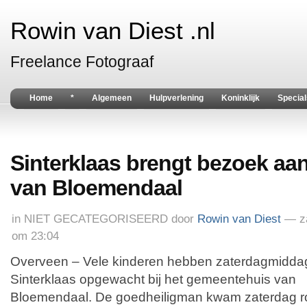
Rowin van Diest .nl
Freelance Fotograaf
Home
*
Algemeen
Hulpverlening
Koninklijk
Special
Sinterklaas brengt bezoek aa
van Bloemendaal
in
NIET GECATEGORISEERD
door
Rowin van Diest
— z
om 23:04
Overveen – Vele kinderen hebben zaterdagmidda
Sinterklaas opgewacht bij het gemeentehuis van
Bloemendaal. De goedheiligman kwam zaterdag 