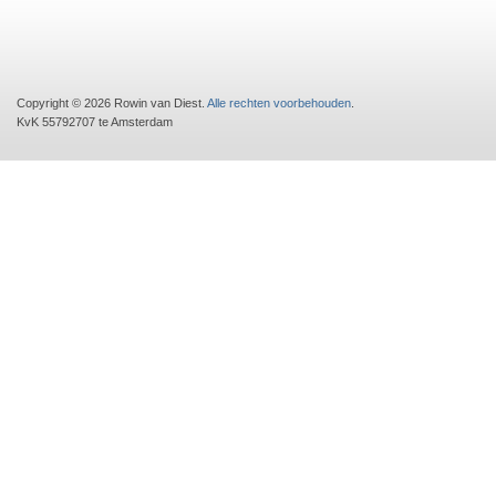
Copyright © 2026 Rowin van Diest.
Alle rechten voorbehouden
.
KvK 55792707 te Amsterdam