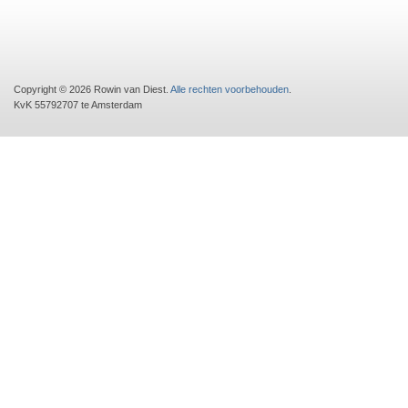
Copyright © 2026 Rowin van Diest.
Alle rechten voorbehouden
.
KvK 55792707 te Amsterdam