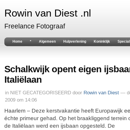
Rowin van Diest .nl
Freelance Fotograaf
Home
*
Algemeen
Hulpverlening
Koninklijk
Special
Schalkwijk opent eigen ijsba
Italiëlaan
in
NIET GECATEGORISEERD
door
Rowin van Diest
— d
2009 om 14:06
Haarlem – Deze kerstvakantie heeft Europawijk e
échte primeur gehad. Op het braakliggend terrein 
de Italiëlaan werd een ijsbaan opgesteld. De