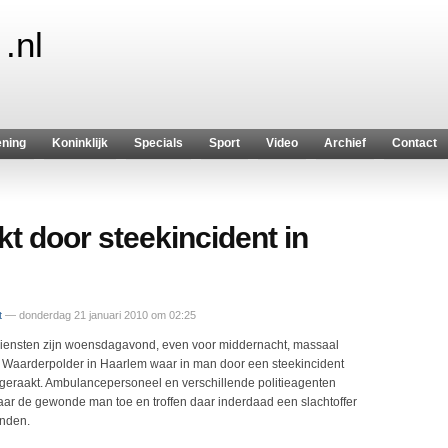
.nl
ening
Koninklijk
Specials
Sport
Video
Archief
Contact
 door steekincident in
t
— donderdag 21 januari 2010 om 02:25
iensten zijn woensdagavond, even voor middernacht, massaal
e Waarderpolder in Haarlem waar in man door een steekincident
geraakt. Ambulancepersoneel en verschillende politieagenten
ar de gewonde man toe en troffen daar inderdaad een slachtoffer
nden.