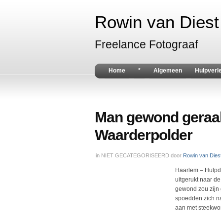
Rowin van Diest 
Freelance Fotograaf
Home
*
Algemeen
Hulpverl
Man gewond geraakt
Waarderpolder
in
NIET GECATEGORISEERD
door
Rowin van Dies
Haarlem – Hulpd
uitgerukt naar d
gewond zou zijn 
spoedden zich na
aan met steekwo