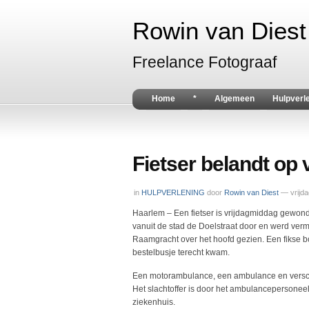
Rowin van Diest 
Freelance Fotograaf
Home
*
Algemeen
Hulpverl
Fietser belandt op 
in
HULPVERLENING
door
Rowin van Diest
— vrijd
Haarlem – Een fietser is vrijdagmiddag gewond g
vanuit de stad de Doelstraat door en werd verm
Raamgracht over het hoofd gezien. Een fikse bot
bestelbusje terecht kwam.
Een motorambulance, een ambulance en versch
Het slachtoffer is door het ambulancepersone
ziekenhuis.