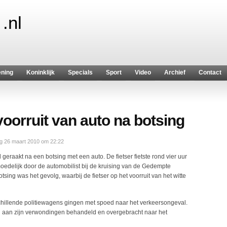
.nl
ening
Koninklijk
Specials
Sport
Video
Archief
Contact
voorruit van auto na botsing
ag 26 maart 2010 om 22:22
eraakt na een botsing met een auto. De fietser fietste rond vier uur
oedelijk door de automobilist bij de kruising van de Gedempte
sing was het gevolg, waarbij de fietser op het voorruit van het witte
illende politiewagens gingen met spoed naar het verkeersongeval.
el aan zijn verwondingen behandeld en overgebracht naar het