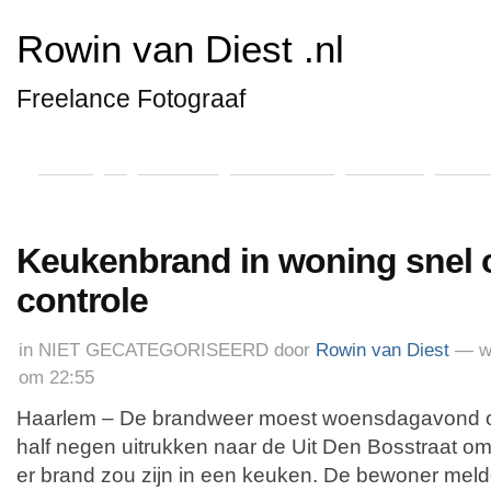
Rowin van Diest .nl
Freelance Fotograaf
Home
*
Algemeen
Hulpverlening
Koninklijk
Special
Keukenbrand in woning snel 
controle
in
NIET GECATEGORISEERD
door
Rowin van Diest
— w
om 22:55
Haarlem – De brandweer moest woensdagavond
half negen uitrukken naar de Uit Den Bosstraat o
er brand zou zijn in een keuken. De bewoner mel