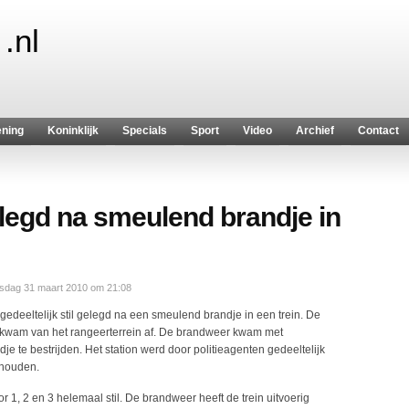
.nl
ening
Koninklijk
Specials
Sport
Video
Archief
Contact
elegd na smeulend brandje in
dag 31 maart 2010 om 21:08
edeeltelijk stil gelegd na een smeulend brandje in een trein. De
 kwam van het rangeerterrein af. De brandweer kwam met
e te bestrijden. Het station werd door politieagenten gedeeltelijk
 houden.
or 1, 2 en 3 helemaal stil. De brandweer heeft de trein uitvoerig