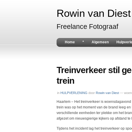
Rowin van Diest 
Freelance Fotograaf
Home
*
Algemeen
Hulpverl
Treinverkeer stil g
trein
in
HULPVERLENING
door
Rowin van Diest
— woens
Haarlem – Het treinverkeer is woensdagavond g
trein was op het moment van de brand leeg en
verschillende eenheden ter plekke om het brandj
afgezet om nieuwsgierige kijkers op afstand te
Tijdens het incident lag het treinverkeer op spo