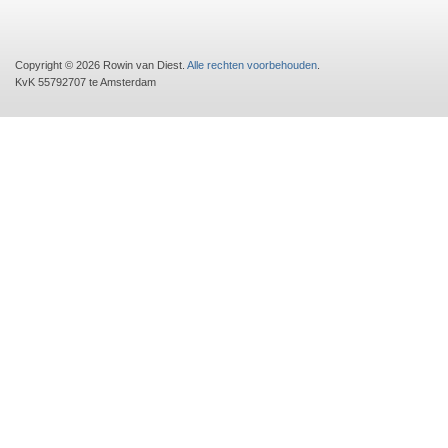
Copyright © 2026 Rowin van Diest.
Alle rechten voorbehouden
.
KvK 55792707 te Amsterdam