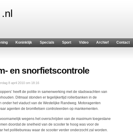
.nl
ening
Koninklijk
Specials
Sport
Video
Archief
Contact
- en snorfietscontrole
rdag 8 april 2010 om 18:16
stoppers’ heeft de politie in samenwerking met de stadswachten van
ouden. Ditmaal stonden er tegelijkertijd rollerbanken in de
n onder het viaduct van de Westelijke Randweg. Motoragenten
e waar agenten de bromfietsen controleerden op mankementen.
, voornamelijk wegens het overschrijden van de maximum toegestane
nomen doordat de snelheid van de scooter te hoog was voor de
ar het politiebureau waar de scooter verder onderzocht zal worden.