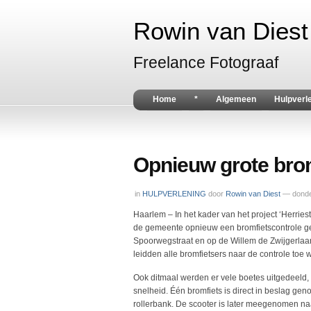
Rowin van Diest 
Freelance Fotograaf
Home
*
Algemeen
Hulpverl
Opnieuw grote brom
in
HULPVERLENING
door
Rowin van Diest
— donde
Haarlem – In het kader van het project ‘Herrie
de gemeente opnieuw een bromfietscontrole geh
Spoorwegstraat en op de Willem de Zwijgerlaa
leidden alle bromfietsers naar de controle to
Ook ditmaal werden er vele boetes uitgedeeld
snelheid. Één bromfiets is direct in beslag ge
rollerbank. De scooter is later meegenomen na