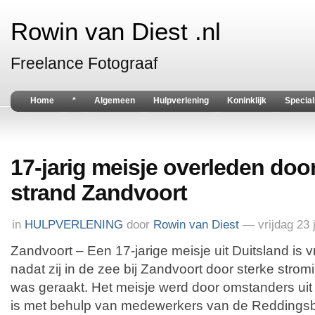
Rowin van Diest .nl
Freelance Fotograaf
Home
*
Algemeen
Hulpverlening
Koninklijk
Special
17-jarig meisje overleden door
strand Zandvoort
in
HULPVERLENING
door
Rowin van Diest
— vrijdag 23 
Zandvoort – Een 17-jarige meisje uit Duitsland is 
nadat zij in de zee bij Zandvoort door sterke stro
was geraakt. Het meisje werd door omstanders uit
is met behulp van medewerkers van de Reddingsb