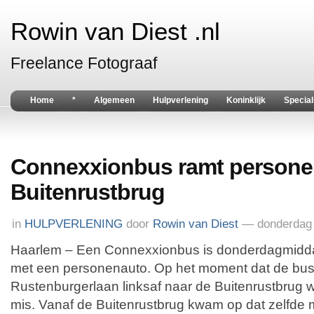
Rowin van Diest .nl
Freelance Fotograaf
Home
*
Algemeen
Hulpverlening
Koninklijk
Special
Connexxionbus ramt personen
Buitenrustbrug
in
HULPVERLENING
door
Rowin van Diest
— donderdag 
Haarlem – Een Connexxionbus is donderdagmidd
met een personenauto. Op het moment dat de bus
Rustenburgerlaan linksaf naar de Buitenrustbrug wi
mis. Vanaf de Buitenrustbrug kwam op dat zelfde