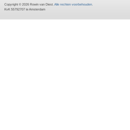
Copyright © 2026 Rowin van Diest.
Alle rechten voorbehouden
.
KvK 55792707 te Amsterdam