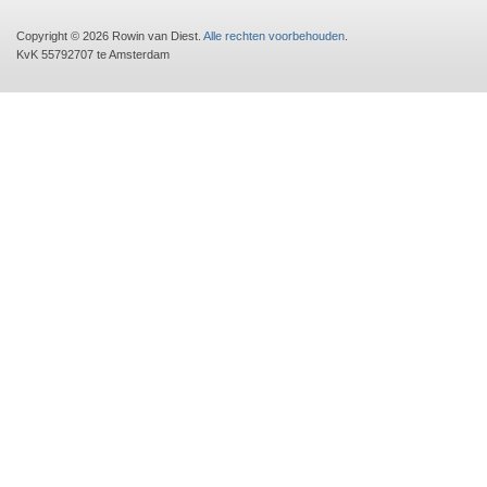
Copyright © 2026 Rowin van Diest.
Alle rechten voorbehouden
.
KvK 55792707 te Amsterdam