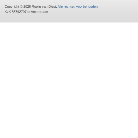
Copyright © 2026 Rowin van Diest.
Alle rechten voorbehouden
.
KvK 55792707 te Amsterdam