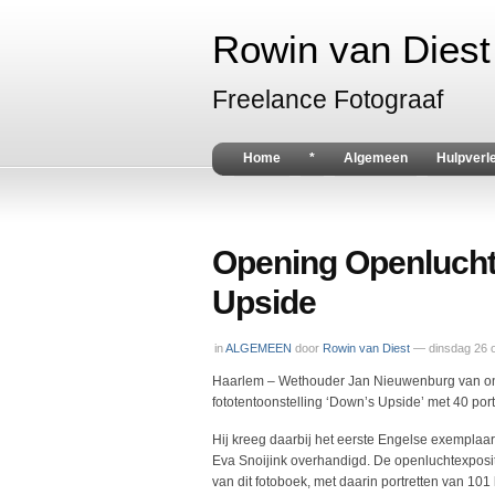
Rowin van Diest 
Freelance Fotograaf
Home
*
Algemeen
Hulpverl
Opening Openlucht
Upside
in
ALGEMEEN
door
Rowin van Diest
— dinsdag 26 
Haarlem – Wethouder Jan Nieuwenburg van ond
fototentoonstelling ‘Down’s Upside’ met 40 p
Hij kreeg daarbij het eerste Engelse exemplaa
Eva Snoijink overhandigd. De openluchtexpositi
van dit fotoboek, met daarin portretten van 1