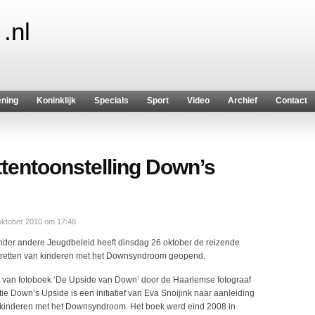
.nl
ening
Koninklijk
Specials
Sport
Video
Archief
Contact
tentoonstelling Down’s
oktober 2010 om 17:48
er andere Jeugdbeleid heeft dinsdag 26 oktober de reizende
ortretten van kinderen met het Downsyndroom geopend.
r van fotoboek ‘De Upside van Down’ door de Haarlemse fotograaf
e Down’s Upside is een initiatief van Eva Snoijink naar aanleiding
01 kinderen met het Downsyndroom. Het boek werd eind 2008 in