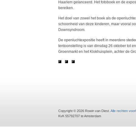
Haarlem gelanceerd. Het fotoboek en de expositi
bereiken.
Het doel van zowel het boek als de openluchtex
schoonheid van deze kinderen, maar vooral ook 
Downsyndroom.
De openluchtexpositie heeft in meerdere stede
tentoonstelling is van dinsdag 26 oktober to
Groenmarkt en het Klokhuisplein, achter de Gro
Copyright © 2026 Rowin van Diest.
Alle rechten voo
KvK 55792707 te Amsterdam