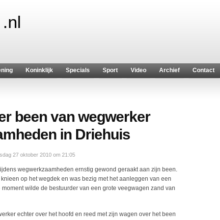
.nl
ening
Koninklijk
Specials
Sport
Video
Archief
Contact
ver been van wegwerker
amheden in Driehuis
dag 27 oktober 2010 om 21:05
ijdens wegwerkzaamheden ernstig gewond geraakt aan zijn been.
ijn knieen op het wegdek en was bezig met het aanleggen van een
de moment wilde de bestuurder van een grote veegwagen zand van
ker echter over het hoofd en reed met zijn wagen over het been