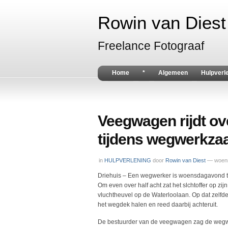
Rowin van Diest 
Freelance Fotograaf
Home
*
Algemeen
Hulpverl
Veegwagen rijdt o
tijdens wegwerkza
in
HULPVERLENING
door
Rowin van Diest
— woens
Driehuis – Een wegwerker is woensdagavond t
Om even over half acht zat het slchtoffer op z
vluchtheuvel op de Waterloolaan. Op dat zelf
het wegdek halen en reed daarbij achteruit.
De bestuurder van de veegwagen zag de wegwer