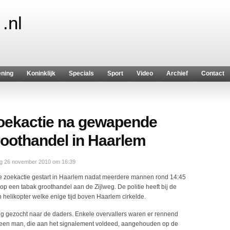
.nl
ening
Koninklijk
Specials
Sport
Video
Archief
Contact
 zoekactie na gewapende
roothandel in Haarlem
ag 26 november 2010 om 16:39
te zoekactie gestart in Haarlem nadat meerdere mannen rond 14:45
een tabak groothandel aan de Zijlweg. De politie heeft bij de
helikopter welke enige tijd boven Haarlem cirkelde.
 gezocht naar de daders. Enkele overvallers waren er rennend
d een man, die aan het signalement voldeed, aangehouden op de