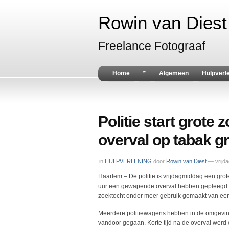
Rowin van Diest 
Freelance Fotograaf
Home
*
Algemeen
Hulpverl
Politie start grote
overval op tabak g
in
HULPVERLENING
door
Rowin van Diest
— vrijd
Haarlem – De politie is vrijdagmiddag een gro
uur een gewapende overval hebben gepleegd op 
zoektocht onder meer gebruik gemaakt van een 
Meerdere politiewagens hebben in de omgeving
vandoor gegaan. Korte tijd na de overval wer