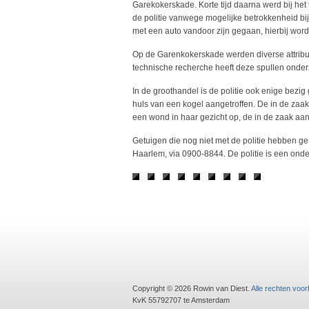
Garekokerskade. Korte tijd daarna werd bij he
de politie vanwege mogelijke betrokkenheid bij
met een auto vandoor zijn gegaan, hierbij word
Op de Garenkokerskade werden diverse attribut
technische recherche heeft deze spullen onder
In de groothandel is de politie ook enige bezig
huls van een kogel aangetroffen. De in de zaak
een wond in haar gezicht op, de in de zaak aa
Getuigen die nog niet met de politie hebben g
Haarlem, via 0900-8844. De politie is een onde
Copyright © 2026 Rowin van Diest.
Alle rechten voo
KvK 55792707 te Amsterdam