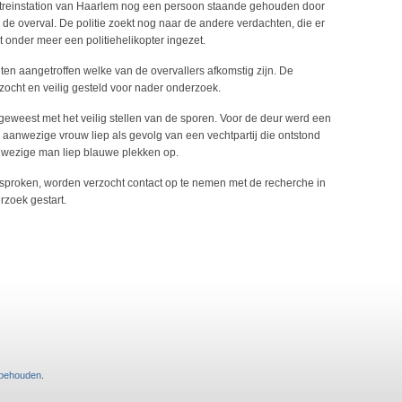
t treinstation van Haarlem nog een persoon staande gehouden door
 de overval. De politie zoekt nog naar de andere verdachten, die er
t onder meer een politiehelikopter ingezet.
en aangetroffen welke van de overvallers afkomstig zijn. De
zocht en veilig gesteld voor nader onderzoek.
 geweest met het veilig stellen van de sporen. Voor de deur werd een
 aanwezige vrouw liep als gevolg van een vechtpartij die ontstond
nwezige man liep blauwe plekken op.
esproken, worden verzocht contact op te nemen met de recherche in
rzoek gestart.
rbehouden
.