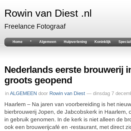
Rowin van Diest .nl
Freelance Fotograaf
Home
*
Algemeen
Hulpverlening
Koninklijk
Special
Nederlands eerste brouwerij i
groots geopend
in
ALGEMEEN
door
Rowin van Diest
— dinsdag 7 decem
Haarlem – Na jaren van voorbereiding is het nie
bierbrouwerij Jopen, de Jabcobskerk in Haarlem, o
in gebruik genomen. In de kerk is niet alleen de bro
ook een brouwerijcafé en -restaurant, met direct zi