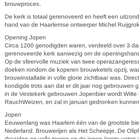
brouwproces.
De kerk is totaal gerenoveerd en heeft een uitzonde
hand van de Haarlemse ontwerper Michel Ruijgrok
Opening Jopen
Circa 1200 genodigden waren, verdeeld over 3 dag
gerenoveerde kerk aanwezig om de openingshand
Op de sfeervolle muziek van twee operazangeres
doeken rondom de koperen brouwketels opzij, wa
brouwinstallatie in volle glorie zichtbaar was. Dir
kondigde trots aan dat er dit jaar nog gebrouwen 
in de Vestekerk gebrouwen Jopenbier wordt Witte
RauchWeizen, en zal in januari gedronken kunne
Jopen
Eeuwenlang was Haarlem één van de grootste bi
Nederland. Brouwerijen als Het Scheepje, De Oliph
draaiden op volle toeren en de jopen (grote vaten 