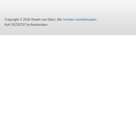
Copyright © 2026 Rowin van Diest.
Alle rechten voorbehouden
.
KvK 55792707 te Amsterdam