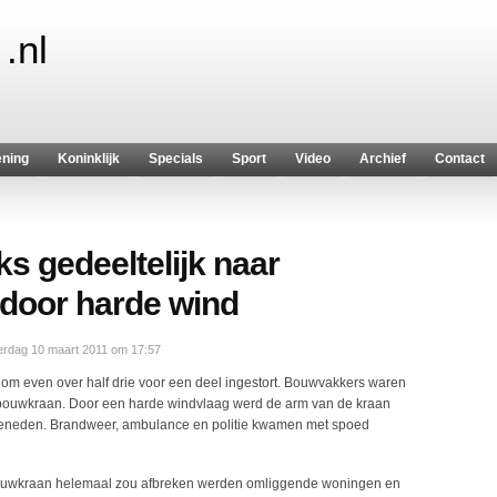
.nl
ening
Koninklijk
Specials
Sport
Video
Archief
Contact
s gedeeltelijk naar
door harde wind
rdag 10 maart 2011 om 17:57
 even over half drie voor een deel ingestort. Bouwvakkers waren
 bouwkraan. Door een harde windvlaag werd de arm van de kraan
 beneden. Brandweer, ambulance en politie kwamen met spoed
bouwkraan helemaal zou afbreken werden omliggende woningen en