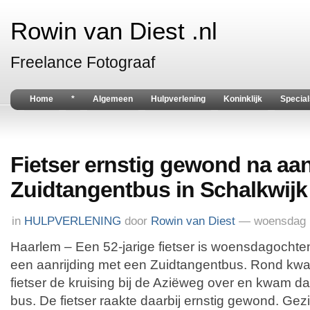
Rowin van Diest .nl
Freelance Fotograaf
Home
*
Algemeen
Hulpverlening
Koninklijk
Special
Fietser ernstig gewond na aan
Zuidtangentbus in Schalkwijk
in
HULPVERLENING
door
Rowin van Diest
— woensdag 1
Haarlem – Een 52-jarige fietser is woensdagochte
een aanrijding met een Zuidtangentbus. Rond kwar
fietser de kruising bij de Aziëweg over en kwam da
bus. De fietser raakte daarbij ernstig gewond. Gez