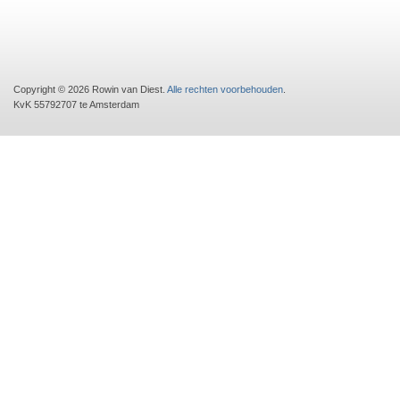
Copyright © 2026 Rowin van Diest.
Alle rechten voorbehouden
.
KvK 55792707 te Amsterdam