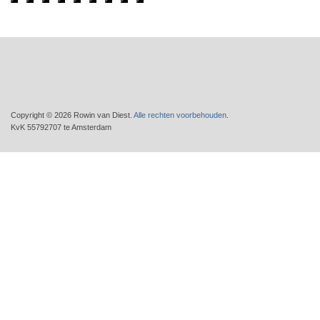
Copyright © 2026 Rowin van Diest.
Alle rechten voorbehouden
.
KvK 55792707 te Amsterdam