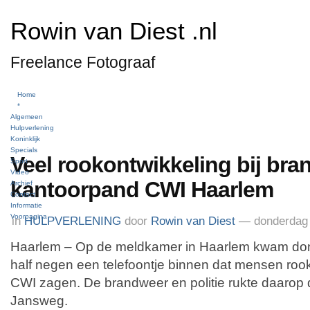
Rowin van Diest .nl
Freelance Fotograaf
Home
*
Algemeen
Hulpverlening
Koninklijk
Specials
Veel rookontwikkeling bij bran
Sport
Video
kantoorpand CWI Haarlem
Archief
Contact
Informatie
Voorpagina
in
HULPVERLENING
door
Rowin van Diest
— donderdag 
Haarlem – Op de meldkamer in Haarlem kwam do
half negen een telefoontje binnen dat mensen rook
CWI zagen. De brandweer en politie rukte daarop di
Jansweg.