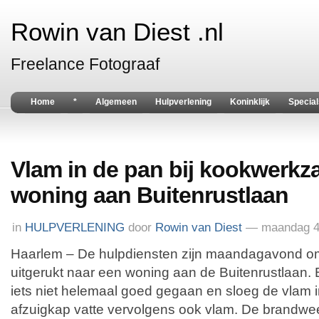
Rowin van Diest .nl
Freelance Fotograaf
Home
*
Algemeen
Hulpverlening
Koninklijk
Special
Vlam in de pan bij kookwerk
woning aan Buitenrustlaan
in
HULPVERLENING
door
Rowin van Diest
— maandag 4 
Haarlem – De hulpdiensten zijn maandagavond om 
uitgerukt naar een woning aan de Buitenrustlaan. 
iets niet helemaal goed gegaan en sloeg de vlam 
afzuigkap vatte vervolgens ook vlam. De brandwee