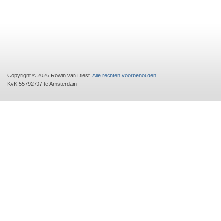
Copyright © 2026 Rowin van Diest.
Alle rechten voorbehouden
.
KvK 55792707 te Amsterdam