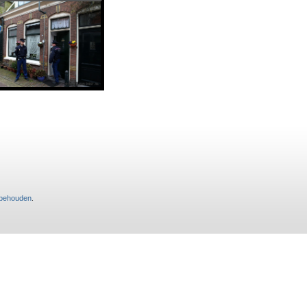
rbehouden
.