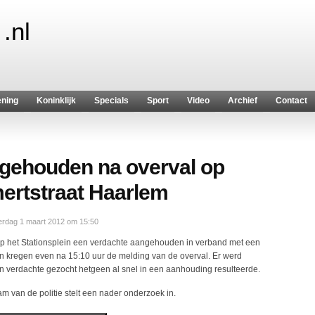
.nl
ening
Koninklijk
Specials
Sport
Video
Archief
Contact
ngehouden na overval op
ertstraat Haarlem
rdag 1 maart 2012 om 15:50
p het Stationsplein een verdachte aangehouden in verband met een
n kregen even na 15:10 uur de melding van de overval. Er werd
n verdachte gezocht hetgeen al snel in een aanhouding resulteerde.
m van de politie stelt een nader onderzoek in.