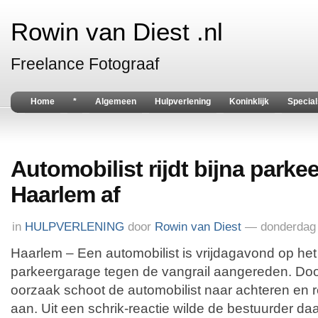
Rowin van Diest .nl
Freelance Fotograaf
Home
*
Algemeen
Hulpverlening
Koninklijk
Special
Automobilist rijdt bijna parke
Haarlem af
in
HULPVERLENING
door
Rowin van Diest
— donderdag 
Haarlem – Een automobilist is vrijdagavond op he
parkeergarage tegen de vangrail aangereden. D
oorzaak schoot de automobilist naar achteren en r
aan. Uit een schrik-reactie wilde de bestuurder da