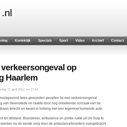
.nl
ening
Koninklijk
Specials
Sport
Video
Archief
Contact
 verkeersongeval op
g Haarlem
dag 11 april 2012 om 21:54
nsdagavond twee gewonden gevallen bij een verkeersongeval.
hting van Heemstede en raakte door nog onbekende oorzaak van de
jbaan terecht en kwam in botsing met een tegemoet komende auto.
t tot stilstand. Brandweer, ambulance en politie rukte uit om hulp te
n werden na de eerste zorg door de ambulancebroeders overgebracht