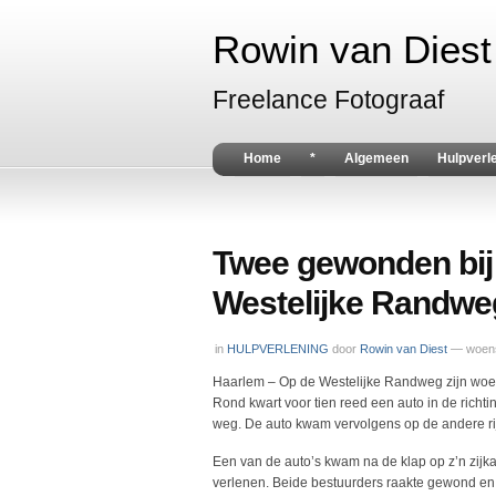
Rowin van Diest 
Freelance Fotograaf
Home
*
Algemeen
Hulpverl
Twee gewonden bij
Westelijke Randwe
in
HULPVERLENING
door
Rowin van Diest
— woens
Haarlem – Op de Westelijke Randweg zijn woe
Rond kwart voor tien reed een auto in de ric
weg. De auto kwam vervolgens op de andere ri
Een van de auto’s kwam na de klap op z’n zijkan
verlenen. Beide bestuurders raakte gewond e