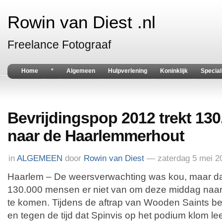
Rowin van Diest .nl
Freelance Fotograaf
Home
*
Algemeen
Hulpverlening
Koninklijk
Special
Bevrijdingspop 2012 trekt 13
naar de Haarlemmerhout
in
ALGEMEEN
door
Rowin van Diest
— zaterdag 5 mei 2
Haarlem – De weersverwachting was kou, maar da
130.000 mensen er niet van om deze middag naa
te komen. Tijdens de aftrap van Wooden Saints beg
en tegen de tijd dat Spinvis op het podium klom 