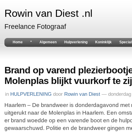
Rowin van Diest .nl
Freelance Fotograaf
Home
*
Algemeen
Hulpverlening
Koninklijk
Special
Brand op varend plezierbootj
Molenplas blijkt vuurkorf te zi
in
HULPVERLENING
door
Rowin van Diest
— donderdag 
Haarlem – De brandweer is donderdagavond met 
uitgerukt naar de Molenplas in Haarlem. Een omst
er brand woedde op een varende boot en de hulp
gewaarschuwd. Politie en de brandweer gingen me