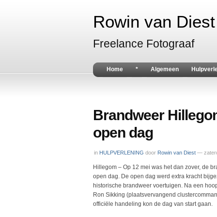
Rowin van Diest 
Freelance Fotograaf
Home
*
Algemeen
Hulpverl
Brandweer Hillegom
open dag
in
HULPVERLENING
door
Rowin van Diest
— zater
Hillegom – Op 12 mei was het dan zover, de br
open dag. De open dag werd extra kracht bijg
historische brandweer voertuigen. Na een ho
Ron Sikking (plaatsvervangend clustercommand
officiële handeling kon de dag van start gaan.