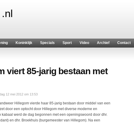
.nl
ening
Koninklijk
Specials
Sport
Video
Archief
Contact
 viert 85-jarig bestaan met
dag 12 mei 2012 om 13:53
andweer Hillegom vierde haar 85-jarig bestaan door middel van een
ezet door een optocht door Hillegom met diverse moderne en
op kabaal werd de dag begonnen met een openingswoord door dhr.
ant) en dhr. Broekhuis (burgemeester van Hillegom). Na een