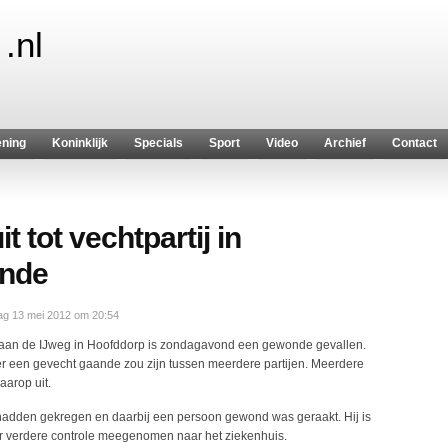
.nl
ening
Koninklijk
Specials
Sport
Video
Archief
Contact
t tot vechtpartij in
onde
g 13 mei 2012 om 20:54
ur aan de IJweg in Hoofddorp is zondagavond een gewonde gevallen.
 er een gevecht gaande zou zijn tussen meerdere partijen. Meerdere
arop uit.
 hadden gekregen en daarbij een persoon gewond was geraakt. Hij is
r verdere controle meegenomen naar het ziekenhuis.