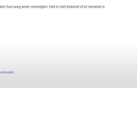
den hun weg weer vervolgen. Het is niet bekend of er iemand is
rbehouden
.