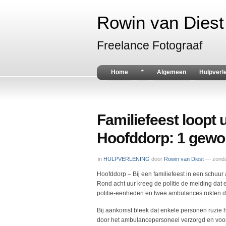
Rowin van Diest 
Freelance Fotograaf
Home
*
Algemeen
Hulpverl
Familiefeest loopt ui
Hoofddorp: 1 gew
in
HULPVERLENING
door
Rowin van Diest
— zonda
Hoofddorp – Bij een familiefeest in een schu
Rond acht uur kreeg de politie de melding dat
politie-eenheden en twee ambulances rukten da
Bij aankomst bleek dat enkele personen ruzie
door het ambulancepersoneel verzorgd en voo