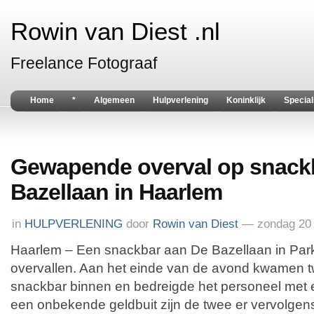
Rowin van Diest .nl
Freelance Fotograaf
Home
*
Algemeen
Hulpverlening
Koninklijk
Special
Gewapende overval op snack
Bazellaan in Haarlem
in
HULPVERLENING
door
Rowin van Diest
— zondag 20 
Haarlem – Een snackbar aan De Bazellaan in Par
overvallen. Aan het einde van de avond kwamen 
snackbar binnen en bedreigde het personeel met
een onbekende geldbuit zijn de twee er vervolgen