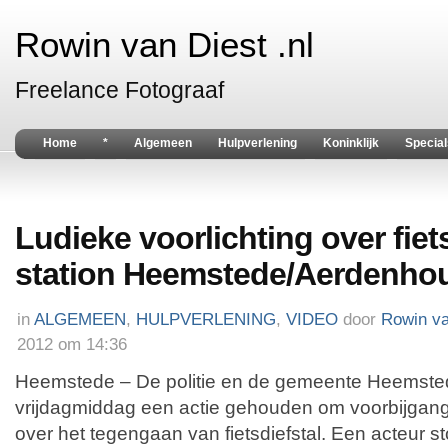
Rowin van Diest .nl
Freelance Fotograaf
Home
*
Algemeen
Hulpverlening
Koninklijk
Special
Ludieke voorlichting over fiets
station Heemstede/Aerdenhou
in
ALGEMEEN
,
HULPVERLENING
,
VIDEO
door
Rowin va
2012 om 14:36
Heemstede – De politie en de gemeente Heemst
vrijdagmiddag een actie gehouden om voorbijgan
over het tegengaan van fietsdiefstal. Een acteur s