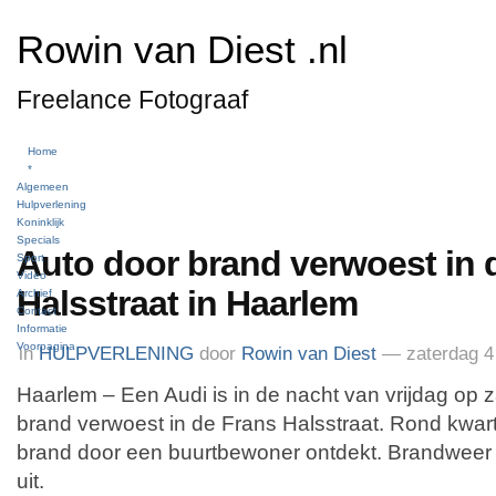
Rowin van Diest .nl
Freelance Fotograaf
Home
*
Algemeen
Hulpverlening
Koninklijk
Specials
Auto door brand verwoest in 
Sport
Video
Halsstraat in Haarlem
Archief
Contact
Informatie
Voorpagina
in
HULPVERLENING
door
Rowin van Diest
— zaterdag 4
Haarlem – Een Audi is in de nacht van vrijdag op 
brand verwoest in de Frans Halsstraat. Rond kwar
brand door een buurtbewoner ontdekt. Brandweer en
uit.