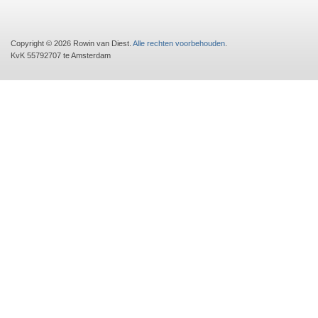
Copyright © 2026 Rowin van Diest.
Alle rechten voorbehouden
.
KvK 55792707 te Amsterdam