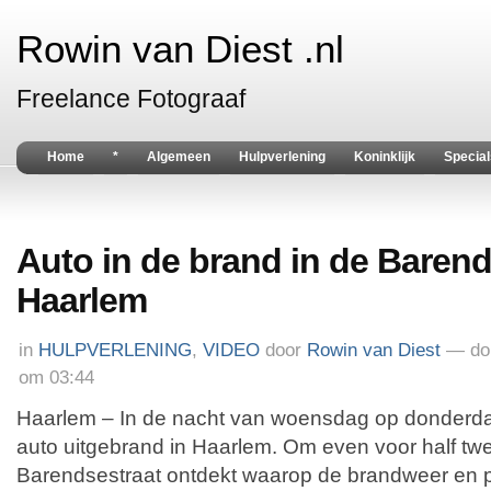
Rowin van Diest .nl
Freelance Fotograaf
Home
*
Algemeen
Hulpverlening
Koninklijk
Special
Auto in de brand in de Barend
Haarlem
in
HULPVERLENING
,
VIDEO
door
Rowin van Diest
— do
om 03:44
Haarlem – In de nacht van woensdag op donderd
auto uitgebrand in Haarlem. Om even voor half tw
Barendsestraat ontdekt waarop de brandweer en p