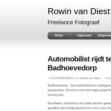
Rowin van Diest 
Freelance Fotograaf
Home
*
Algemeen
Hulpverl
Automobilist rijdt 
Badhoevedorp
in
HULPVERLENING
door
Rowin van Diest
— vrijd
Badhoevedorp – Een automobilist is vrijdaga
aangereden. Om even over half negen ging het
woning aan.
Brandweer, ambulance en politie werden geala
gelukkig niet ernstig gewond en is hij in ee