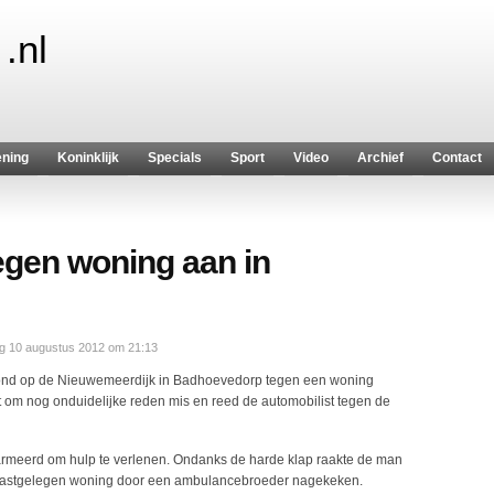
.nl
ening
Koninklijk
Specials
Sport
Video
Archief
Contact
tegen woning aan in
ag 10 augustus 2012 om 21:13
vond op de Nieuwemeerdijk in Badhoevedorp tegen een woning
 om nog onduidelijke reden mis en reed de automobilist tegen de
rmeerd om hulp te verlenen. Ondanks de harde klap raakte de man
n naastgelegen woning door een ambulancebroeder nagekeken.