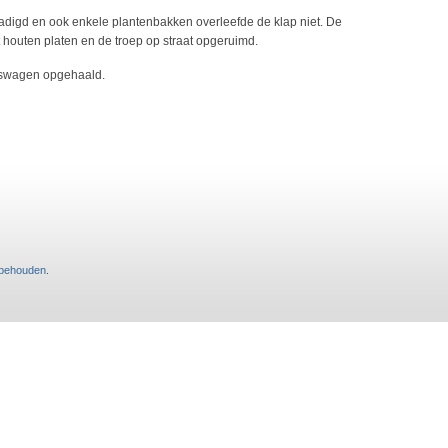
adigd en ook enkele plantenbakken overleefde de klap niet. De
t houten platen en de troep op straat opgeruimd.
ngswagen opgehaald.
rbehouden
.