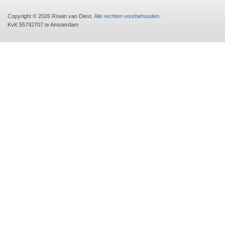
Copyright © 2026 Rowin van Diest.
Alle rechten voorbehouden
.
KvK 55792707 te Amsterdam