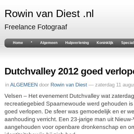
Rowin van Diest .nl
Freelance Fotograaf
Home
*
Algemeen
Hulpverlening
Koninklijk
Special
Dutchvalley 2012 goed verlo
in
ALGEMEEN
door
Rowin van Diest
— zaterdag 11 augu
Velsen – Het evenement Dutchvalley wat zaterda
recreatiegebied Spaarnewoude werd gehouden is
goed verlopen. De sfeer was gemoedelijk en er we
aanhouding verricht. Een 23-jarige man uit Nieu
aangehouden voor openbare dronkenschap en om