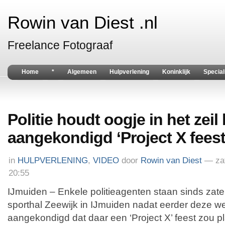
Rowin van Diest .nl
Freelance Fotograaf
Home
*
Algemeen
Hulpverlening
Koninklijk
Special
Politie houdt oogje in het zeil 
aangekondigd ‘Project X feest
in
HULPVERLENING
,
VIDEO
door
Rowin van Diest
— za
20:55
IJmuiden – Enkele politieagenten staan sinds zat
sporthal Zeewijk in IJmuiden nadat eerder deze 
aangekondigd dat daar een ‘Project X’ feest zou p