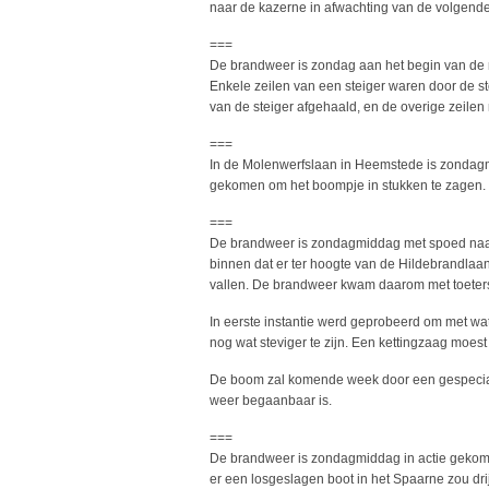
naar de kazerne in afwachting van de volgende
===
De brandweer is zondag aan het begin van de 
Enkele zeilen van een steiger waren door de s
van de steiger afgehaald, en de overige zeile
===
In de Molenwerfslaan in Heemstede is zondag
gekomen om het boompje in stukken te zagen.
===
De brandweer is zondagmiddag met spoed naa
binnen dat er ter hoogte van de Hildebrandla
vallen. De brandweer kwam daarom met toeters en
In eerste instantie werd geprobeerd om met w
nog wat steviger te zijn. Een kettingzaag moes
De boom zal komende week door een gespecial
weer begaanbaar is.
===
De brandweer is zondagmiddag in actie geko
er een losgeslagen boot in het Spaarne zou dri