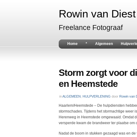
Rowin van Diest 
Freelance Fotograaf
Home
*
Algemeen
Hulpverl
Storm zorgt voor d
en Heemstede
in
ALGEMEEN
,
HULPVERLENING
door
Rowin van D
Haarlem/Heemstede – De hulpdiensten hebben 
stormschades. Tijdens het stormachtige weer 
Herenweg in Heemstede omgewaaid. Omdat de
versperde kwam de brandweer ter plaatse om d
Nadat de boom in stukken gezaagd was en de 