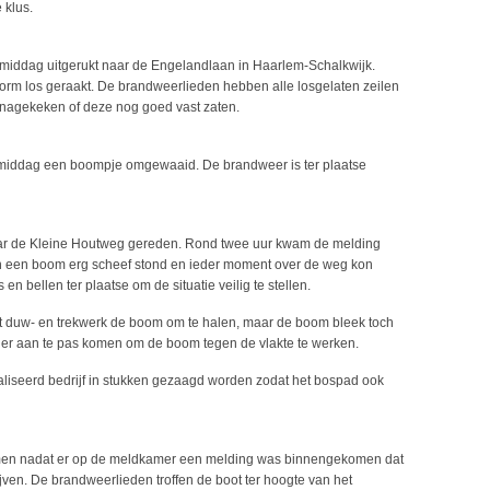
 klus.
middag uitgerukt naar de Engelandlaan in Haarlem-Schalkwijk.
torm los geraakt. De brandweerlieden hebben alle losgelaten zeilen
n nagekeken of deze nog goed vast zaten.
middag een boompje omgewaaid. De brandweer is ter plaatse
r de Kleine Houtweg gereden. Rond twee uur kwam de melding
an een boom erg scheef stond en ieder moment over de weg kon
 bellen ter plaatse om de situatie veilig te stellen.
at duw- en trekwerk de boom om te halen, maar de boom bleek toch
t er aan te pas komen om de boom tegen de vlakte te werken.
iseerd bedrijf in stukken gezaagd worden zodat het bospad ook
men nadat er op de meldkamer een melding was binnengekomen dat
jven. De brandweerlieden troffen de boot ter hoogte van het