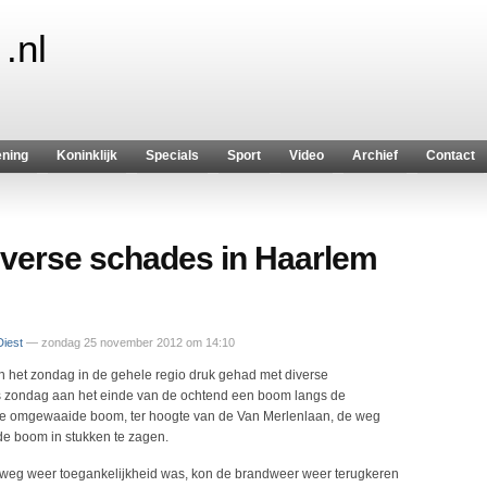
.nl
ening
Koninklijk
Specials
Sport
Video
Archief
Contact
iverse schades in Haarlem
iest
— zondag 25 november 2012 om 14:10
het zondag in de gehele regio druk gehad met diverse
is zondag aan het einde van de ochtend een boom langs de
 omgewaaide boom, ter hoogte van de Van Merlenlaan, de weg
e boom in stukken te zagen.
weg weer toegankelijkheid was, kon de brandweer weer terugkeren