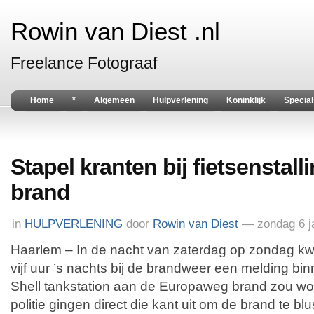
Rowin van Diest .nl
Freelance Fotograaf
Home
*
Algemeen
Hulpverlening
Koninklijk
Special
Stapel kranten bij fietsenstall
brand
in
HULPVERLENING
door
Rowin van Diest
— zondag 6 j
Haarlem – In de nacht van zaterdag op zondag k
vijf uur ’s nachts bij de brandweer een melding bin
Shell tankstation aan de Europaweg brand zou w
politie gingen direct die kant uit om de brand te bl