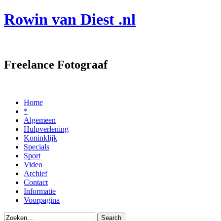
Rowin van Diest .nl
Freelance Fotograaf
Home
*
Algemeen
Hulpverlening
Koninklijk
Specials
Sport
Video
Archief
Contact
Informatie
Voorpagina