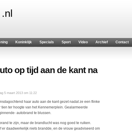
.nl
ening
Koninklijk
Specials
Sport
Video
Archief
Contact
uto op tijd aan de kant na
ag 5 maart 2013 om 11:22
insdagochtend haar auto aan de kant gezet nadat ze een flinke
r tien ter hoogte van het Kennemerplein. Gealarmeerde
ginnende- autobrand te blussen.
rand te zijn, maar de brandlucht was nog goed te ruiken.
 er daadwerkelijk niets brandde, en de vrouw geadviseerd om