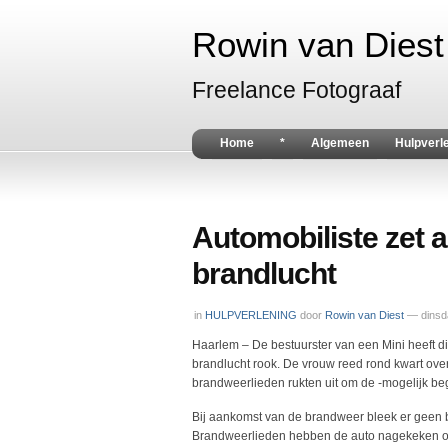
Rowin van Diest 
Freelance Fotograaf
Home
*
Algemeen
Hulpverl
Automobiliste zet a
brandlucht
in
HULPVERLENING
door
Rowin van Diest
— dinsd
Haarlem – De bestuurster van een Mini heeft d
brandlucht rook. De vrouw reed rond kwart ove
brandweerlieden rukten uit om de -mogelijk be
Bij aankomst van de brandweer bleek er geen b
Brandweerlieden hebben de auto nagekeken of