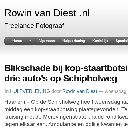
Rowin van Diest .nl
Freelance Fotograaf
Home
*
Algemeen
Hulpverlening
Koninklijk
Special
Blikschade bij kop-staartbots
drie auto’s op Schipholweg
in
HULPVERLENING
door
Rowin van Diest
— woensdag 2
Haarlem – Op de Schipholweg heeft woensdag aan
middag een kop-staartbotsing plaatsgevonden. Te
kruising met de Merovingenstraat knalde rond kwart
tegen elkaar aan. Ambulance en politie kwamen te